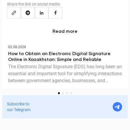
Share the link on social media:
Read more
02.08.2026
How to Obtain an Electronic Digital Signature
Online in Kazakhstan: Simple and Reliable
The Electronic Digital Signature (EDS) has long been an
essential and important tool for simplifying interactions
between government agencies, businesses, and
citizens. Thanks to the EDS, we can access government
services and process documents online without leaving
home. In this article, we explain in detail why the EDS is
Subscribe to
legitimate for signing documents, how to obtain it
our Telegram
remotely, and how it is used in Documentolog's
electronic document management services.