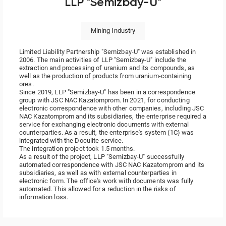
LLP "Semizbay-U"
Mining Industry
Limited Liability Partnership "Semizbay-U" was established in
2006. The main activities of LLP "Semizbay-U" include the
extraction and
processing of uranium and its compounds, as
well as the production of products from uranium-containing
ores
.
Since 2019, LLP "Semizbay-U" has been in a correspondence
group with JSC NAC Kazatomprom. In 2021, for conducting
electronic correspondence with other companies, including JSC
NAC Kazatomprom and its subsidiaries, the enterprise required a
service for exchanging electronic documents with external
counterparties. As a result, the enterprise's system (1C) was
integrated with the Doculite service.
The integration project took 1.5 months.
As a result of the project,
LLP
"Semizbay-U"
successfully
automated correspondence with
JSC NAC Kazatomprom and its
subsidiaries, as well as with external counterparties in
electronic form. The office's work with documents was fully
automated. This allowed for a reduction in the risks of
information loss.