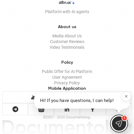
d8n.ai
Platform with AI agents
About us
Media About Us
Customer Reviews
Video Testimonials
Policy
Public Offer for AI Platform
User Agreement
Privacy Policy
Mobile Application
Hi! If you have questions, I can help!
©2007 - 2026 Documentolog.
1
Documento