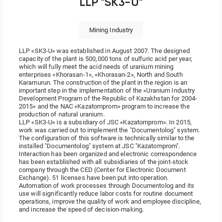
LLP "SK3-U"
Mining Industry
LLP «SK3-U» was established in August 2007. The designed
capacity of the plant is 500,000 tons of sulfuric acid per year,
which will fully meet the acid needs of uranium mining
enterprises «Khorasan-1», «Khorasan-2», North and South
Karamurun. The construction of the plant in the region is an
important step in the implementation of the «Uranium Industry
Development Program of the Republic of Kazakhstan for 2004-
2015» and the NAC «Kazatomprom» program to increase the
production of natural uranium.
LLP «SK3-U» is a subsidiary of JSC «Kazatomprom». In 2015,
work was carried out to implement the "Documentolog" system.
The configuration of this software is technically similar to the
installed "Documentolog" system at JSC "Kazatomprom".
Interaction has been organized and electronic correspondence
has been established with all subsidiaries of the joint-stock
company through the CED (Center for Electronic Document
Exchange). 51 licenses have been put into operation.
Automation of work processes through Documentolog and its
use will significantly reduce labor costs for routine document
operations, improve the quality of work and employee discipline,
and increase the speed of decision-making.