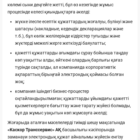
көлемі сыни деңгейге жетті, бұл өз кезегінде жұмыс
процесінде келесі қиындықтарға әкелді:
жүкке ілеспе есептік құжаттардың жоғалуы, бүлінуі және
шатасуы (накладные, кедендік декларациялар және
т.б.), бұл көлік желілерінде кідірістер туғызды және
жүктерді межелі жерге жеткізуді баяулатты;
қажетті құжаттарды ағымдағы сұрау бойынша таңдау
көп уақытты алды, өйткені олардың барлығы қағаз
түрінде сақталды, ал компанияда корпоративтік
ақпараттың бірыңғай электрондық қоймасы болған
жоқ;
компания ішіндегі бизнес-процестер
оңтайландырылмаған; құжаттарды ұйымдағы қажетті
қызметкерлерге бағыттау және тарату жүйесі болмады,
бұл да жұмыс уақытын көп жұмсауға әкелді;
Жоғарыда аталған мәселелерді тиімді шешу мақсатында
«Каскор Транссервис» АҚ
басшылығы кәсіпорында
заманауи электрондық құжат айналымы жүйесін енгізу