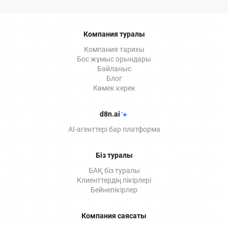
ЭДО қызметтерінде қалай қолданылатынын
толығырақ айтып береміз.
Компания туралы
Компания тарихы
Бос жұмыс орындары
Байланыс
Блог
Көмек керек
d8n.ai
AI-агенттері бар платформа
Біз туралы
БАҚ біз туралы
Клиенттердің пікірлері
Бейнепікірлер
Компания саясаты