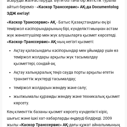
асыруды жалғастыруда. Бүгін біз тағы бір жетістік туралы
айтып береміз -
«Каскор Транссервис» АҚ-да Documentolog
ЭДЖ енгізу!
«Каскор Транссервис» АҚ
- Батыс Қазақстандағы ең ірі
теміржол кәсіпорындарының бірі, күнделікті мыңнан астам
жүк жөнелтушілер мен жүк алушыларға қызмет көрсетеді.
«Каскор-Транссервис» АҚ
-ның негізгі қызметі:
Ақтау қаласындағы кәсіпорындар мен ұйымдар үшін өз
теміржол жолдары арқылы жүк тасымалдау
қызметтері, сондай-ақ
Ақтау халықаралық теңіз сауда порты арқылы өтетін
транзиттік жүктерді тасымалдау;
теміржол жолдарын жөндеу және салу;
жылжымалы құрамды жөндеу және техникалық қызмет
көрсету.
Кең клиенттік базаны қызмет көрсету күнделікті кіріс,
шығыс және ішкі хат-хабарларды өңдеуді білдіреді. 2009
жылы
«Каскор Транссервис» АҚ
-дағы құжат айналымының