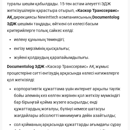
туралы шешім қабылдады. 15-тен астам әлеуетті ЭДЖ
жеткізушілерін қарастыра отырып,
«Каскор Транссервис»
АҚ
дирекциясы Newinttech компаниясының
Documentolog
ЭДЖ
шешімін таңдады, өйткені ол келесі басым
критерийлерге толық сәйкес келді:
иелену құнының төмендігі;
енгізу мерзімінің қысқалығы;
жүйені қолдаудың қарапайымдылығы.
Documentolog ЭДЖ
«Каскор Транссервис» АҚ жұмыс
процестеріне сәтті енгізудің арқасында келесі нәтижелерге
қол жеткізілді:
корпоративтік құжаттама үшін интернет арқылы тәулік
бойы әлемнің кез келген жерінен қол жеткізу мүмкіндігі
бар бірыңғай қойма жүзеге асырылды; енді
құжаттардың жоғалуы, бүлінуі немесе шатасуы
жағдайлары абсолютті минимумға дейін азайтылды;
сол қойманың арқасында құжаттарды ағымдағы сұрау