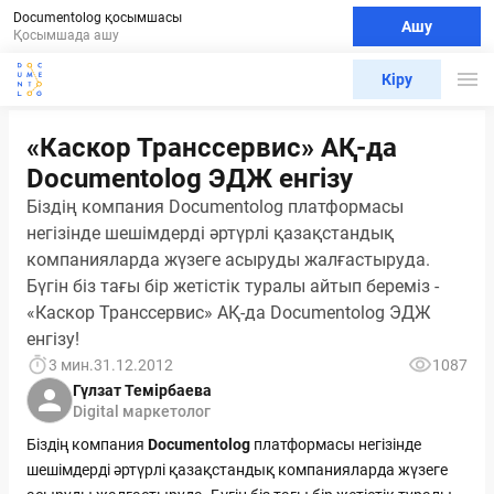
Documentolog қосымшасы
Ашу
Қосымшада ашу
Кіру
«Каскор Транссервис» АҚ-да
Documentolog ЭДЖ енгізу
Біздің компания Documentolog платформасы
негізінде шешімдерді әртүрлі қазақстандық
компанияларда жүзеге асыруды жалғастыруда.
Бүгін біз тағы бір жетістік туралы айтып береміз -
«Каскор Транссервис» АҚ-да Documentolog ЭДЖ
енгізу!
3 мин.
31.12.2012
1087
Гүлзат Темірбаева
Digital маркетолог
Біздің компания
Documentolog
платформасы негізінде
шешімдерді әртүрлі қазақстандық компанияларда жүзеге