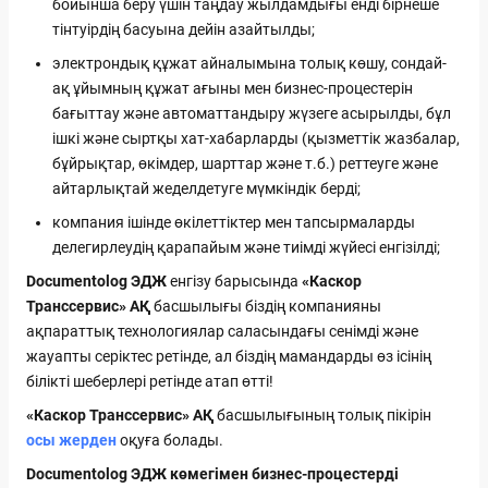
бойынша беру үшін таңдау жылдамдығы енді бірнеше
тінтуірдің басуына дейін азайтылды;
электрондық құжат айналымына толық көшу, сондай-
ақ ұйымның құжат ағыны мен бизнес-процестерін
бағыттау және автоматтандыру жүзеге асырылды, бұл
ішкі және сыртқы хат-хабарларды (қызметтік жазбалар,
бұйрықтар, өкімдер, шарттар және т.б.) реттеуге және
айтарлықтай жеделдетуге мүмкіндік берді;
компания ішінде өкілеттіктер мен тапсырмаларды
делегирлеудің қарапайым және тиімді жүйесі енгізілді;
Documentolog ЭДЖ
енгізу барысында
«Каскор
Транссервис» АҚ
басшылығы біздің компанияны
ақпараттық технологиялар саласындағы сенімді және
жауапты серіктес ретінде, ал біздің мамандарды өз ісінің
білікті шеберлері ретінде атап өтті!
«Каскор Транссервис» АҚ
басшылығының толық пікірін
осы жерден
оқуға болады.
Documentolog ЭДЖ көмегімен бизнес-процестерді