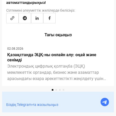
автоматтандырыңыз!
Сілтемені әлеуметтік желілерде бөлісіңіз:
Тағы оқыңыз
02.08.2026
Қазақстанда ЭЦҚ-ны онлайн алу: оңай және
сенімді
Электрондық цифрлық қолтаңба (ЭЦҚ)
мемлекеттік органдар, бизнес және азаматтар
арасындағы өзара әрекеттестікті жеңілдету үшін
қажетті және маңызды құралға айналды. ЭЦҚ
арқасында біз мемлекеттік қызметтерді ала
аламыз, құжаттарды үйден шықпай-ақ онлайн
рәсімдей аламыз. Мақалада ЭЦҚ-ның құжаттарға
Біздің Telegram-ға жазылыңыз
қол қою үшін заңды екенін, ЭЦҚ-ны қашықтан
қалай алуға болатынын және оның Documentolog