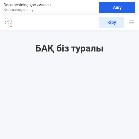
Documentolog қосымшасы
Ашу
Қосымшада ашу
Кіру
БАҚ біз туралы