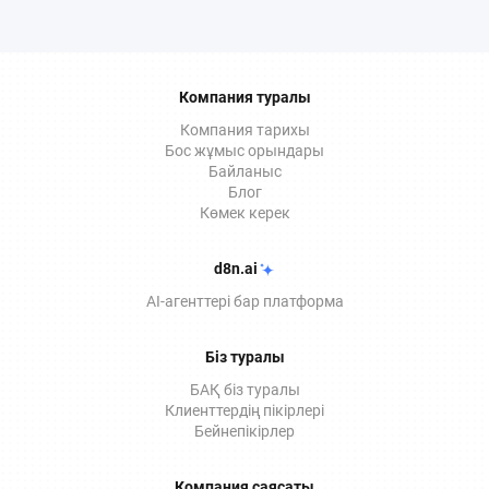
Компания туралы
Компания тарихы
Бос жұмыс орындары
Байланыс
Блог
Көмек керек
d8n.ai
AI-агенттері бар платформа
Біз туралы
БАҚ біз туралы
Клиенттердің пікірлері
Бейнепікірлер
Компания саясаты