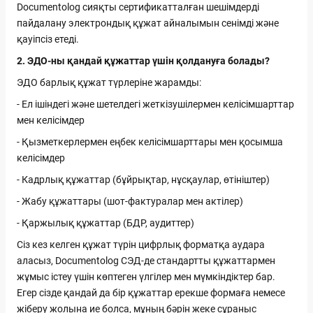
Documentolog сияқты сертификатталған шешімдерді
пайдалану электрондық құжат айналымын сенімді және
қауіпсіз етеді.
2. ЭДО-ны қандай құжаттар үшін қолдануға болады?
ЭДО барлық құжат түрлеріне жарамды:
- Ел ішіндегі және шетелдегі жеткізушілермен келісімшарттар
мен келісімдер
- Қызметкерлермен еңбек келісімшарттары мен қосымша
келісімдер
- Кадрлық құжаттар (бұйрықтар, нұсқаулар, өтініштер)
- Жабу құжаттары (шот-фактуралар мен актілер)
- Қаржылық құжаттар (БДР, аудиттер)
Сіз кез келген құжат түрін цифрлық форматқа аудара
аласыз, Documentolog СЭД-де стандартты құжаттармен
жұмыс істеу үшін көптеген үлгілер мен мүмкіндіктер бар.
Егер сізде қандай да бір құжаттар ерекше формаға немесе
жіберу жолына ие болса, мұның бәрін жеке сұраныс