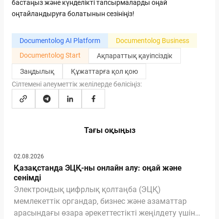
бастаңыз және күнделікті тапсырмаларды оңай
оңтайландыруға болатынын сезініңіз!
Documentolog AI Platform
Documentolog Business
Documentolog Start
Ақпараттық қауіпсіздік
Заңдылық
Құжаттарға қол қою
Сілтемені әлеуметтік желілерде бөлісіңіз:
Тағы оқыңыз
02.08.2026
Қазақстанда ЭЦҚ-ны онлайн алу: оңай және
сенімді
Электрондық цифрлық қолтаңба (ЭЦҚ)
мемлекеттік органдар, бизнес және азаматтар
арасындағы өзара әрекеттестікті жеңілдету үшін