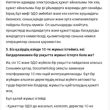
Көптеген адамдар электрондық құжат айналымы тек кең
құжат айналымы бар ірі ұйымдарға жарамды деп санайды.
Бірақ бұл миф! ЭДО әмбебап және кез келген ауқымдағы
бизнеске, соның ішінде шағын және орта компанияларға
пайдалы болуы мүмкін. Ол шығындарды азайтуға,
процестерді жылдамдатуға және құжаттарды басқаруды
жеңілдетуге көмектеседі, қызметкерлер санына немесе
операциялар санына қарамастан.
5. Біз қазірдің өзінде 1С-те жұмыс істейміз, екі
бағдарламамен бір уақытта жұмыс істеуге бола ма?
Иә, сіз 1С және ЭДО жүйесін бір уақытта пайдалана аласыз.
Сонымен қатар, Documentolog сияқты заманауи
платформалар 1С-пен оңай интеграцияланады. Бұл бір
жүйеден алынған деректердің екінші жүйеге автоматты
түрде берілетінін білдіреді, жұмысты қайталаудың қажеті
жоқ.
Бұл қалай жұмыс істейді:
- Құжаттар ЭДО-да жасалып, келісіліп, деректер 1С-ке