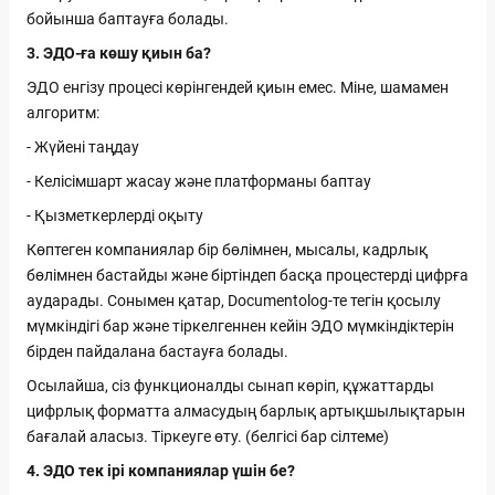
бойынша баптауға болады.
3. ЭДО-ға көшу қиын ба?
ЭДО енгізу процесі көрінгендей қиын емес. Міне, шамамен
алгоритм:
- Жүйені таңдау
- Келісімшарт жасау және платформаны баптау
- Қызметкерлерді оқыту
Көптеген компаниялар бір бөлімнен, мысалы, кадрлық
бөлімнен бастайды және біртіндеп басқа процестерді цифрға
аударады. Сонымен қатар, Documentolog-те тегін қосылу
мүмкіндігі бар және тіркелгеннен кейін ЭДО мүмкіндіктерін
бірден пайдалана бастауға болады.
Осылайша, сіз функционалды сынап көріп, құжаттарды
цифрлық форматта алмасудың барлық артықшылықтарын
бағалай аласыз. Тіркеуге өту. (белгісі бар сілтеме)
4. ЭДО тек ірі компаниялар үшін бе?