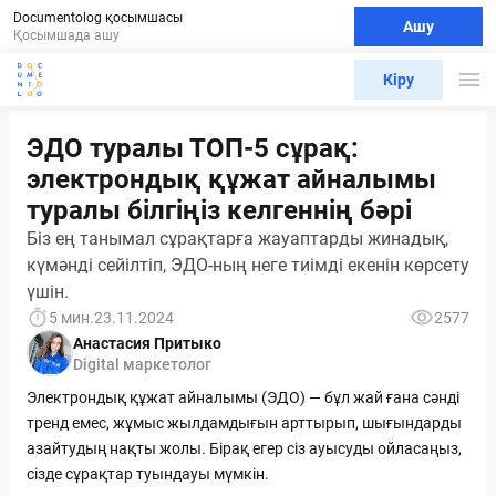
Documentolog қосымшасы
Ашу
Қосымшада ашу
Кіру
ЭДО туралы ТОП-5 сұрақ:
электрондық құжат айналымы
туралы білгіңіз келгеннің бәрі
Біз ең танымал сұрақтарға жауаптарды жинадық,
күмәнді сейілтіп, ЭДО-ның неге тиімді екенін көрсету
үшін.
5 мин.
23.11.2024
2577
Анастасия Притыко
Digital маркетолог
Электрондық құжат айналымы (ЭДО) — бұл жай ғана сәнді
тренд емес, жұмыс жылдамдығын арттырып, шығындарды
азайтудың нақты жолы. Бірақ егер сіз ауысуды ойласаңыз,
сізде сұрақтар туындауы мүмкін.