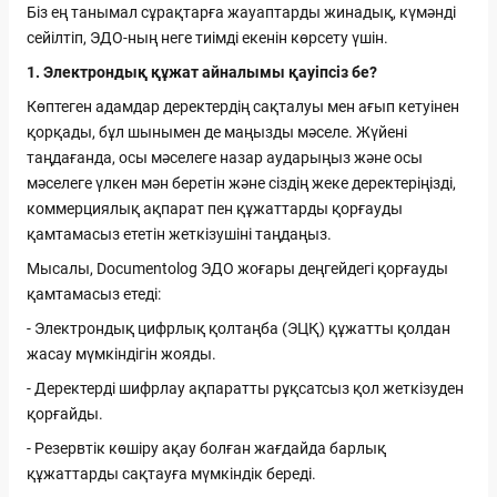
Біз ең танымал сұрақтарға жауаптарды жинадық, күмәнді
сейілтіп, ЭДО-ның неге тиімді екенін көрсету үшін.
1. Электрондық құжат айналымы қауіпсіз бе?
Көптеген адамдар деректердің сақталуы мен ағып кетуінен
қорқады, бұл шынымен де маңызды мәселе. Жүйені
таңдағанда, осы мәселеге назар аударыңыз және осы
мәселеге үлкен мән беретін және сіздің жеке деректеріңізді,
коммерциялық ақпарат пен құжаттарды қорғауды
қамтамасыз ететін жеткізушіні таңдаңыз.
Мысалы, Documentolog ЭДО жоғары деңгейдегі қорғауды
қамтамасыз етеді:
- Электрондық цифрлық қолтаңба (ЭЦҚ) құжатты қолдан
жасау мүмкіндігін жояды.
- Деректерді шифрлау ақпаратты рұқсатсыз қол жеткізуден
қорғайды.
- Резервтік көшіру ақау болған жағдайда барлық
құжаттарды сақтауға мүмкіндік береді.