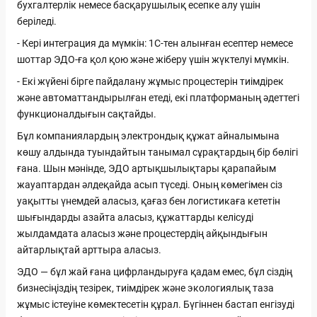
бухгалтерлік немесе басқарушылық есепке алу үшін
беріледі.
- Кері интеграция да мүмкін: 1С-тен алынған есептер немесе
шоттар ЭДО-ға қол қою және жіберу үшін жүктелуі мүмкін.
- Екі жүйені бірге пайдалану жұмыс процестерін тиімдірек
және автоматтандырылған етеді, екі платформаның әдеттегі
функционалдығын сақтайды.
Бұл компаниялардың электрондық құжат айналымына
көшу алдында туындайтын танымал сұрақтардың бір бөлігі
ғана. Шын мәнінде, ЭДО артықшылықтары қарапайым
жауаптардан әлдеқайда асып түседі. Оның көмегімен сіз
уақытты үнемдей аласыз, қағаз бен логистикаға кететін
шығындарды азайта аласыз, құжаттарды келісуді
жылдамдата аласыз және процестердің айқындығын
айтарлықтай арттыра аласыз.
ЭДО — бұл жай ғана цифрландыруға қадам емес, бұл сіздің
бизнесіңіздің тезірек, тиімдірек және экологиялық таза
жұмыс істеуіне көмектесетін құрал. Бүгіннен бастап енгізуді