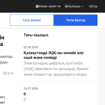
Көмек қажет пе
Қазақша
Кіру
Сату бөлімі
Тегін бастау
Тағы оқыңыз
ін
Қосымша материалдар
Қосымша материалдар
а
02.08.2026
Қазақстанда ЭЦҚ-ны онлайн алу:
аниялар
ылып, болашақты бірге жасаңыз
оңай және сенімді
рде»
Электрондық цифрлық қолтаңба
(ЭЦҚ) мемлекеттік органдар, бизнес
919
және азаматтар арасындағы өзара
Business
әрекеттестікті жеңілдету үшін қажетті
ық басылымдар біз туралы не жазады
Контрагенттермен толық электрондық
және маңызды құралға айналды. ЭЦҚ
құжат айналымына
24.07.2026
арқасында біз мемлекеттік
дайын шешім
0
қызметтерді ала аламыз, құжаттарды
нгі,
Презентацияны жүктеп алу
0
үйден шықпай-ақ онлайн рәсімдей
мет