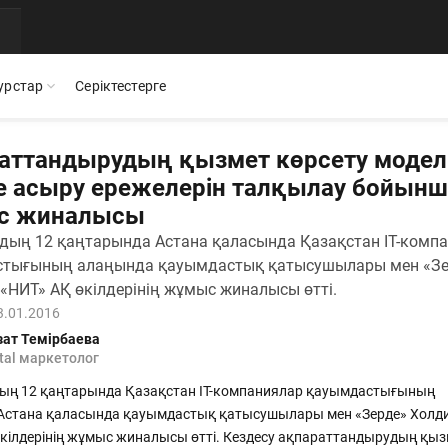
урстар
Серіктестерге
аттандырудың қызмет көрсету модел
е асыру ережелерін талқылау бойынш
с жиналысы
Мобильді қосымша
Презентациялар
Бос жұмыс орындары
дың 12 қаңтарында Астана қаласында Қазақстан IT-комп
QR
стіктеріміз бен
Documentolog қызметтерінің барлығы
Documentolog шешімдері туралы өзекті
Біздің командамызға қос
смартфоныңызда — құжаттармен кез келген жерде
материалдарды жүктеп алыңыз
тығының алаңында қауымдастық қатысушылары мен «Зе
жұмыс істеңіз
 «НИТ» АҚ өкілдерінің жұмыс жиналысы өтті.
3.01.2016
БАҚ біз туралы
Интеграциялар
зат Темірбаева
ушылар пікірлері
Жетекші БАҚ және салал
ital маркетолог
та
1С, Bitrix24, Enbek және басқа қызметтерді қосып,
құжаттармен онлайн жұмыс жасаңыз
ың 12 қаңтарында Қазақстан IT-компаниялар қауымдастығының
Астана қаласында қауымдастық қатысушылары мен «Зерде» Холди
Орындалған жұмыстардың электрондық актілері
кілдерінің жұмыс жиналысы өтті. Кездесу ақпараттандырудың қыз