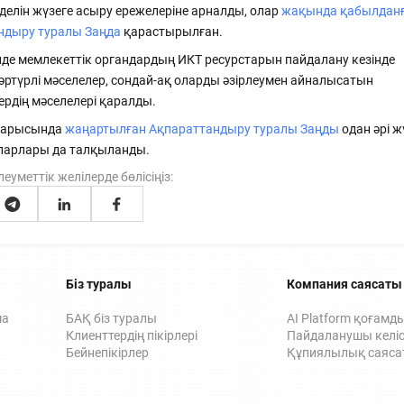
ға
Құжаттарды бірнеше рет басу арқылы қарсы
делін жүзеге асыру ережелеріне арналды, олар
жақында қабылдан
тарапқа рәсімдеп жіберіңіз
Құжатты тексеру
ндыру туралы Заңда
қарастырылған.
Құжат туралы ақпаратты оның DOC ID арқылы
інде мемлекеттік органдардың ИКТ ресурстарын пайдалану кезінде
алыңыз
Электрондық еңбек шарттары
 әртүрлі мәселелер, сондай-ақ оларды әзірлеумен айналысатын
Қызметкерлерді онлайн рәсімдеңіз,
ердің мәселелері қаралды.
қағазбастылықтан арылыңыз
барысында
жаңартылған Ақпараттандыру туралы Заңды
одан әрі ж
парлары да талқыланды.
леуметтік желілерде бөлісіңіз:
Қолдау орталығы
дың
24/7 режимде жүйеде жұмыс істеу бойынша көмек
алыңыз
Біз туралы
Компания саясаты
ма
БАҚ біз туралы
AI Platform қоғамд
Клиенттердің пікірлері
Пайдаланушы келіс
Бейнепікірлер
Құпиялылық саяса