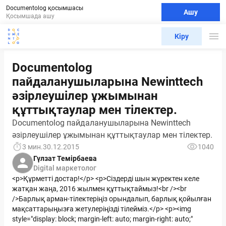
Documentolog қосымшасы
Ашу
Қосымшада ашу
Кіру
Documentolog
пайдаланушыларына Newinttech
әзірлеушілер ұжымынан
құттықтаулар мен тілектер.
Documentolog пайдаланушыларына Newinttech
әзірлеушілер ұжымынан құттықтаулар мен тілектер.
3 мин.
30.12.2015
1040
Гүлзат Темірбаева
Digital маркетолог
<p>Құрметті достар!</p> <p>Сіздерді шын жүректен келе
жатқан жаңа, 2016 жылмен құттықтаймыз!<br /><br
/>Барлық арман-тілектеріңіз орындалып, барлық қойылған
мақсаттарыңызға жетулеріңізді тілейміз.</p> <p><img
style="display: block; margin-left: auto; margin-right: auto;"