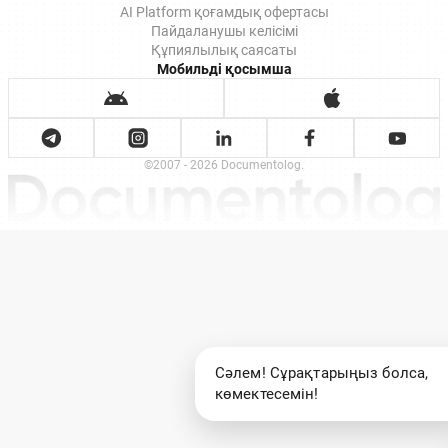
AI Platform қоғамдық офертасы
Пайдаланушы келісімі
Құпиялылық саясаты
Мобильді қосымша
©2007 - 2026 Documentolog.
Сәлем! Сұрақтарыңыз болса,
көмектесемін!