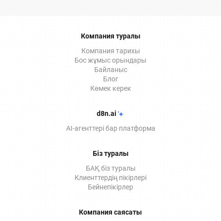
қалай алуға болатынын және оның Documentolog
ЭДО қызметтерінде қалай қолданылатынын
толығырақ айтып береміз.
Компания туралы
Компания тарихы
Бос жұмыс орындары
Байланыс
Блог
Көмек керек
d8n.ai
AI-агенттері бар платформа
Біз туралы
БАҚ біз туралы
Клиенттердің пікірлері
Бейнепікірлер
Компания саясаты