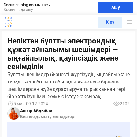
Documentolog қосымшасы
Ашу
Қосымшада ашу
Кіру
Неліктен бұлтты электрондық
құжат айналымы шешімдері —
ыңғайлылық, қауіпсіздік және
сенімділік
Бұлтты шешімдер бизнесті жүргізудің ыңғайлы және
тиімді тәсілі болып табылады және неге бірнеше
шешімдерден жүйе құрастыруға тырысқаннан гөрі
бір жеткізушімен жұмыс істеу жақсырақ.
5 мин.
09.12.2024
2102
Ансар Абдыбай
Бизнес дамыту менеджері