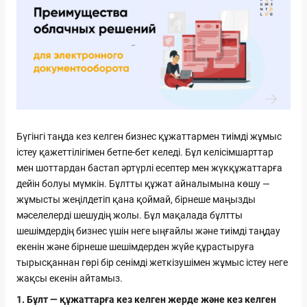
Бүгінгі таңда кез келген бизнес құжаттармен тиімді жұмыс
істеу қажеттілігімен бетпе-бет келеді. Бұл келісімшарттар
мен шоттардан бастап әртүрлі есептер мен жүкқұжаттарға
дейін болуы мүмкін. Бұлтты құжат айналымына көшу —
жұмысты жеңілдетіп қана қоймай, бірнеше маңызды
мәселелерді шешудің жолы. Бұл мақалада бұлтты
шешімдердің бизнес үшін неге ыңғайлы және тиімді таңдау
екенін және бірнеше шешімдерден жүйе құрастыруға
тырысқаннан гөрі бір сенімді жеткізушімен жұмыс істеу неге
жақсы екенін айтамыз.
1. Бұлт — құжаттарға кез келген жерде және кез келген