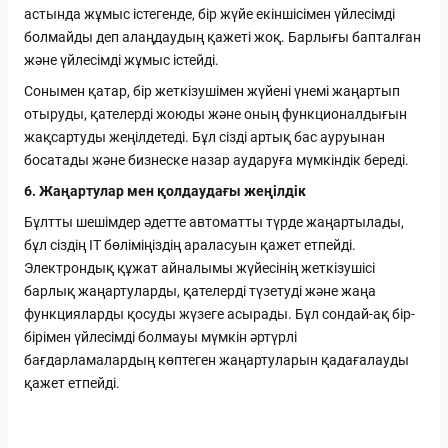
астында жұмыс істегенде, бір жүйе екіншісімен үйлесімді
болмайды деп алаңдаудың қажеті жоқ. Барлығы бапталған
және үйлесімді жұмыс істейді.
Сонымен қатар, бір жеткізушімен жүйені үнемі жаңартып
отыруды, қателерді жоюды және оның функционалдығын
жақсартуды жеңілдетеді. Бұл сізді артық бас ауруынан
босатады және бизнеске назар аударуға мүмкіндік береді.
6. Жаңартулар мен қолдаудағы жеңілдік
Бұлтты шешімдер әдетте автоматты түрде жаңартылады,
бұл сіздің IT бөліміңіздің араласуын қажет етпейді.
Электрондық құжат айналымы жүйесінің жеткізушісі
барлық жаңартуларды, қателерді түзетуді және жаңа
функцияларды қосуды жүзеге асырады. Бұл сондай-ақ бір-
бірімен үйлесімді болмауы мүмкін әртүрлі
бағдарламалардың көптеген жаңартуларын қадағалауды
қажет етпейді.