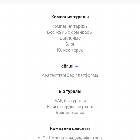
ЭДО қызметтерінде қалай қолданылатынын
толығырақ айтып береміз.
Компания туралы
Компания тарихы
Бос жұмыс орындары
Байланыс
Блог
Көмек керек
d8n.ai
AI-агенттері бар платформа
Біз туралы
БАҚ біз туралы
Клиенттердің пікірлері
Бейнепікірлер
Компания саясаты
AI Platform қоғамдық офертасы