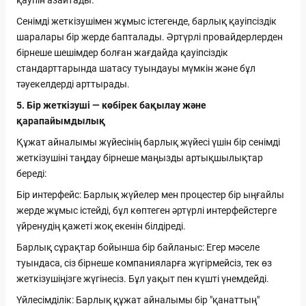
қаупін азайтады.
Сенімді жеткізушімен жұмыс істегенде, барлық қауіпсіздік
шаралары бір жерде бапталады. Әртүрлі провайдерлерден
бірнеше шешімдер болған жағдайда қауіпсіздік
стандарттарында шатасу туындауы мүмкін және бұл
тәуекелдерді арттырады.
5. Бір жеткізуші — көбірек бақылау және
қарапайымдылық
Құжат айналымы жүйесінің барлық жүйесі үшін бір сенімді
жеткізушіні таңдау бірнеше маңызды артықшылықтар
береді:
Бір интерфейс: Барлық жүйелер мен процестер бір ыңғайлы
жерде жұмыс істейді, бұл көптеген әртүрлі интерфейстерге
үйренудің қажеті жоқ екенін білдіреді.
Барлық сұрақтар бойынша бір байланыс: Егер мәселе
туындаса, сіз бірнеше компанияларға жүгірмейсіз, тек өз
жеткізушіңізге жүгінесіз. Бұл уақыт пен күшті үнемдейді.
Үйлесімділік: Барлық құжат айналымы бір "қанаттың"