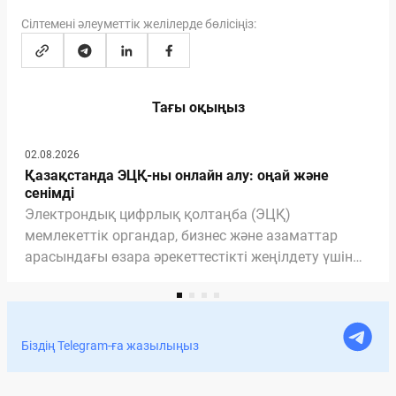
Сілтемені әлеуметтік желілерде бөлісіңіз:
Тағы оқыңыз
02.08.2026
Қазақстанда ЭЦҚ-ны онлайн алу: оңай және
сенімді
Электрондық цифрлық қолтаңба (ЭЦҚ)
мемлекеттік органдар, бизнес және азаматтар
арасындағы өзара әрекеттестікті жеңілдету үшін
қажетті және маңызды құралға айналды. ЭЦҚ
арқасында біз мемлекеттік қызметтерді ала
аламыз, құжаттарды үйден шықпай-ақ онлайн
рәсімдей аламыз. Мақалада ЭЦҚ-ның құжаттарға
Біздің Telegram-ға жазылыңыз
қол қою үшін заңды екенін, ЭЦҚ-ны қашықтан
қалай алуға болатынын және оның Documentolog