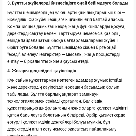
3. Бұлтты жүйелерді бизнесіңізге оңай бейімдеуге болады
Бұлтты шешімдердің ең үлкен артықшылықтарының бірі —
икемділік. Сіз жүйені өзіңізге ыңғайлы етіп баптай аласыз.
Компанияңыз дамыған кезде, жаңа функцияларды қосуға,
деректерді сақтау көлемін арттыруға немесе сіз қазірдің
өзінде пайдаланатын басқа бағдарламалармен жүйені
біріктіруге болады. Бұлтты шешімдер сізбен бірге оңай
"өседі", ал елеулі өзгерістер — мысалы, жаңа процестерді
енгізу — бірқалыпты және ақаусыз өтеді.
4. Жоғары деңгейдегі қауіпсіздік
Күн сайын құжаттармен көптеген адамдар жұмыс істейді
және деректердің қауіпсіздігі әрқашан басымдық болып
табылады. Бұлтта барлық ақпарат заманауи
технологиялармен сенімді қорғалған. Бұл сіздің
құжаттарыңыз шифрланғанын және оларға қолжетімділікті
қатаң бақылауға болатынын білдіреді. Әрбір қызметкерде
әртүрлі қолжетімділік деңгейлері болуы мүмкін, бұл
деректердің ағып кету немесе рұқсатсыз пайдаланылу