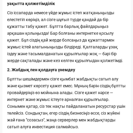
уақытта қолжетімділік
Сіз іссапарда немесе үйде жұмыс істеп жатқаныңызды
елестетіп көріңіз, ал сізге шұғыл түрде қандай да бір
құжатты табу қажет. Бұлтта барлық файлдарыңыз
әрқашан қолыңызда! Бар болғаны интернетке қосылу
қажет. Бұл сіздің қай жерде болсаңыз да құжаттармен
жұмыс істей алатыныңызды білдіреді. Қалталарды ұзақ
іздеу және тасымалданатын құрылғылар жоқ — бәрі бір
жерде сақталады және кез келген құрылғыдан қолжетімді.
2. Жабдық пен қолдауға үнемдеу
Бұлтты шешімдермен сізге қымбат жабдықты сатып алу
және қызмет көрсету қажет емес. Мұның бәрін сіздің бұлтты
провайдеріңіз өз мойнына алады. Сізге қажет нәрсе —
интернет және жұмыс істеуге арналған құрылғылар.
Сонымен қатар, сіз тек нақты пайдаланатын ресурстар үшін
төлейсіз. Сондықтан, егер сіздің бизнесіңіз өссе, сіз жүйені
жай ғана "созасыз", жаңа серверлер мен жабдықтарды
сатып алуға инвестиция салмайсыз.