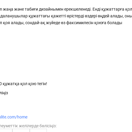
ға
Құжаттарды бірнеше рет басу арқылы қарсы
тарапқа рәсімдеп жіберіңіз
om
жаңа және табиғи дизайнымен ерекшеленеді. Енді құжаттарға қо
Құжатты тексеру
Құжат туралы ақпаратты оның DOC ID арқылы
йдаланушылар құжаттағы қажетті өрістерді өздері өңдей алады, он
алыңыз
 қоя алады, сондай-ақ жүйеде өз факсимилесін қоюға болады
Электрондық еңбек шарттары
Қызметкерлерді онлайн рәсімдеңіз,
қағазбастылықтан арылыңыз
Қолдау орталығы
дың
24/7 режимде жүйеде жұмыс істеу бойынша көмек
алыңыз
 құжатқа қол қою тегін!
ліңіз
ulite.com/home
леуметтік желілерде бөлісіңіз: