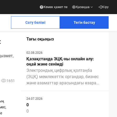
Көмек қажет пе
Қазақша
Кіру
Сату бөлімі
Тегін бастау
Тағы оқыңыз
:
Қосымша материалдар
Қосымша материалдар
02.08.2026
қызмет,
Қазақстанда ЭЦҚ-ны онлайн алу:
ылып, болашақты бірге жасаңыз
оңай және сенімді
Электрондық цифрлық қолтаңба
(ЭЦҚ) мемлекеттік органдар, бизнес
1651
және азаматтар арасындағы өзара
Business
әрекеттестікті жеңілдету үшін қажетті
ық басылымдар біз туралы не жазады
Контрагенттермен толық электрондық
және маңызды құралға айналды. ЭЦҚ
құжат айналымына
24.07.2026
ның
арқасында біз мемлекеттік
дайын шешім
0
мес,
қызметтерді ала аламыз, құжаттарды
Презентацияны жүктеп алу
0
зе
үйден шықпай-ақ онлайн рәсімдей