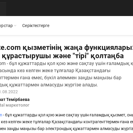
урстар
Серіктестерге
ite.com қызметінің жаңа функциялары
 құрастырушы және "тірі" қолтаңба
com - бұл құжаттарды қол қою және сақтау үшін ғаламдық 
Мобильді қосымша
Презентациялар
Бос жұмыс орындары
асында кез келген жеке тұлғалар Қазақстандағы
QR
стіктеріміз бен
Documentolog қызметтерінің барлығы
Documentolog шешімдері туралы өзекті
Біздің командамызға қос
нттермен ғана емес, бүкіл әлеммен заңды маңызы бар
смартфоныңызда — құжаттармен кез келген жерде
материалдарды жүктеп алыңыз
жұмыс істеңіз
дық құжаттармен алмасуды жүргізе алады.
1.08.2022
БАҚ біз туралы
зат Темірбаева
Интеграциялар
ушылар пікірлері
Жетекші БАҚ және салал
ital маркетолог
та
1С, Bitrix24, Enbek және басқа қызметтерді қосып,
құжаттармен онлайн жұмыс жасаңыз
om
- бұл құжаттарды қол қою және сақтау үшін ғаламдық қызмет, о
кез келген жеке тұлғалар Қазақстандағы контрагенттермен ғана е
ммен заңды маңызы бар электрондық құжаттармен алмасуды жүргі
Орындалған жұмыстардың электрондық актілері