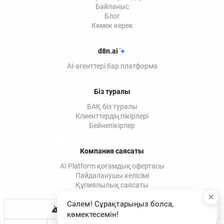
Байланыс
Блог
Көмек керек
d8n.ai
AI-агенттері бар платформа
Біз туралы
БАҚ біз туралы
Клиенттердің пікірлері
Бейнепікірлер
Компания саясаты
AI Platform қоғамдық офертасы
Пайдаланушы келісімі
Құпиялылық саясаты
Мобильді қосымша
Сәлем! Сұрақтарыңыз болса,
көмектесемін!