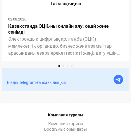
Тағы оқыңыз
02.08.2026
Қазақстанда ЭЦҚ-ны онлайн алу: оңай және
сенімді
Электрондық цифрлық қолтаңба (ЭЦҚ)
мемлекеттік органдар, бизнес және азаматтар
арасындағы өзара әрекеттестікті жеңілдету үшін
қажетті және маңызды құралға айналды. ЭЦҚ
арқасында біз мемлекеттік қызметтерді ала
аламыз, құжаттарды үйден шықпай-ақ онлайн
рәсімдей аламыз. Мақалада ЭЦҚ-ның құжаттарға
Біздің Telegram-ға жазылыңыз
қол қою үшін заңды екенін, ЭЦҚ-ны қашықтан
қалай алуға болатынын және оның Documentolog
ЭДО қызметтерінде қалай қолданылатынын
толығырақ айтып береміз.
Компания туралы
Компания тарихы
Бос жұмыс орындары