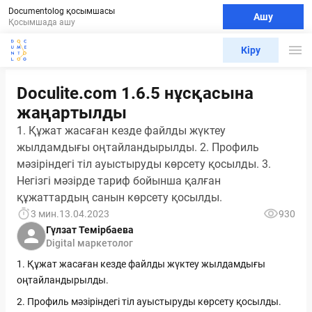
Documentolog қосымшасы
Ашу
Қосымшада ашу
Кіру
Doculite.com 1.6.5 нұсқасына
жаңартылды
1. Құжат жасаған кезде файлды жүктеу
жылдамдығы оңтайландырылды. 2. Профиль
мәзіріндегі тіл ауыстыруды көрсету қосылды. 3.
Негізгі мәзірде тариф бойынша қалған
құжаттардың санын көрсету қосылды.
3 мин.
13.04.2023
930
Гүлзат Темірбаева
Digital маркетолог
1. Құжат жасаған кезде файлды жүктеу жылдамдығы
оңтайландырылды.
2. Профиль мәзіріндегі тіл ауыстыруды көрсету қосылды.