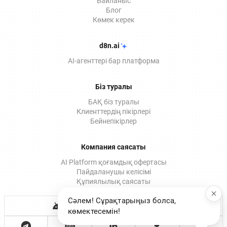
Байланыс
Блог
Көмек керек
d8n.ai
AI-агенттері бар платформа
Біз туралы
БАҚ біз туралы
Клиенттердің пікірлері
Бейнепікірлер
Компания саясаты
AI Platform қоғамдық офертасы
Пайдаланушы келісімі
Құпиялылық саясаты
Мобильді қосымша
Сәлем! Сұрақтарыңыз болса,
көмектесемін!