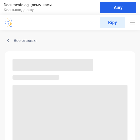
Documentolog қосымшасы
Ашу
Қосымшада ашу
Кіру
Все отзывы