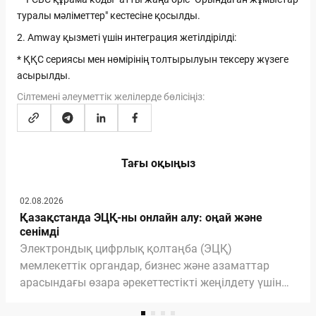
туралы мәліметтер" кестесіне қосылды.
2. Amway қызметі үшін интеграция жетілдірілді:
* ҚҚС сериясы мен нөмірінің толтырылуын тексеру жүзеге
асырылды.
Сілтемені әлеуметтік желілерде бөлісіңіз:
Тағы оқыңыз
02.08.2026
Қазақстанда ЭЦҚ-ны онлайн алу: оңай және
сенімді
Электрондық цифрлық қолтаңба (ЭЦҚ)
мемлекеттік органдар, бизнес және азаматтар
арасындағы өзара әрекеттестікті жеңілдету үшін
қажетті және маңызды құралға айналды. ЭЦҚ