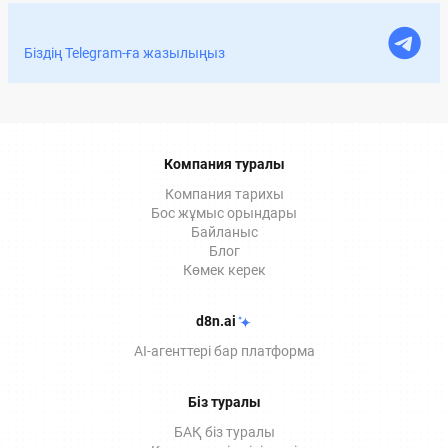
арқасында біз мемлекеттік қызметтерді ала
аламыз, құжаттарды үйден шықпай-ақ онлайн
рәсімдей аламыз. Мақалада ЭЦҚ-ның құжаттарға
Біздің Telegram-ға жазылыңыз
қол қою үшін заңды екенін, ЭЦҚ-ны қашықтан
қалай алуға болатынын және оның Documentolog
ЭДО қызметтерінде қалай қолданылатынын
толығырақ айтып береміз.
Компания туралы
Компания тарихы
Бос жұмыс орындары
Байланыс
Блог
Көмек керек
d8n.ai
AI-агенттері бар платформа
Біз туралы
БАҚ біз туралы