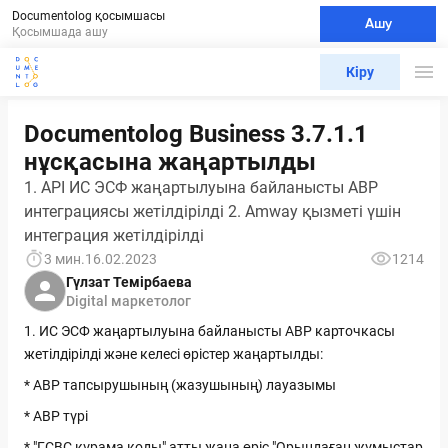
Documentolog қосымшасы
Ашу
Қосымшада ашу
Кіру
Documentolog Business 3.7.1.1
нұсқасына жаңартылды
1. API ИС ЭСФ жаңартылуына байланысты АВР
интеграциясы жетілдірілді 2. Amway қызметі үшін
интеграция жетілдірілді
3 мин.
16.02.2023
1214
Гүлзат Темірбаева
Digital маркетолог
1. ИС ЭСФ жаңартылуына байланысты АВР карточкасы
жетілдірілді және келесі өрістер жаңартылды:
* АВР тапсырушының (жазушының) лауазымы
* АВР түрі
* "ГСВС құрама коды" атты жаңа өріс "Орындаған жұмыстар