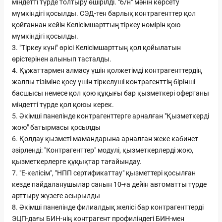
міндетті түрде толтыру өшірілді. "б/н" мәнін көрсету
мүмкіндігі қосылды. СЭД-тен барлық контрагенттер қол
қойғаннан кейін Келісімшарттың тіркеу нөмірін қою
мүмкіндігі қосылды.
3. "Тіркеу күні" өрісі Келісімшарттың қол қойылатын
өрістерінен алынып тасталды.
4. Құжаттармен алмасу үшін қолжетімді контрагенттердің
жалпы тізіміне қосу үшін тіркелуші контрагенттің бірінші
басшысы немесе қол қою құқығы бар қызметкері офертаны
міндетті түрде қол қоюы керек.
5. Әкімші панелінде контрагенттерге арналған "Қызметкерді
жою" батырмасы қосылды
6. Қолдау қызметі мамандарына арналған жеке кабинет
әзірленді: "Контрагенттер" модулі, қызметкерлерді жою,
қызметкерлерге құқықтар тағайындау.
7. "Е-келісім", "НПП сертификаттау" қызметтері қосылған
кезде пайдаланушылар санын 10-ға дейін автоматты түрде
арттыру жүзеге асырылды
8. Әкімші панелінде филиалдық желісі бар контрагенттерді
ЭЦП-дағы БИН-нің контрагент профиліндегі БИН-мен