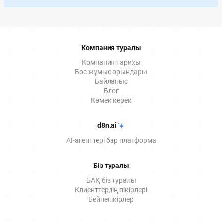
қол қою үшін заңды екенін, ЭЦҚ-ны қашықтан
қалай алуға болатынын және оның Documentolog
ЭДО қызметтерінде қалай қолданылатынын
толығырақ айтып береміз.
Компания туралы
Компания тарихы
Бос жұмыс орындары
Байланыс
Блог
Көмек керек
d8n.ai
AI-агенттері бар платформа
Біз туралы
БАҚ біз туралы
Клиенттердің пікірлері
Бейнепікірлер