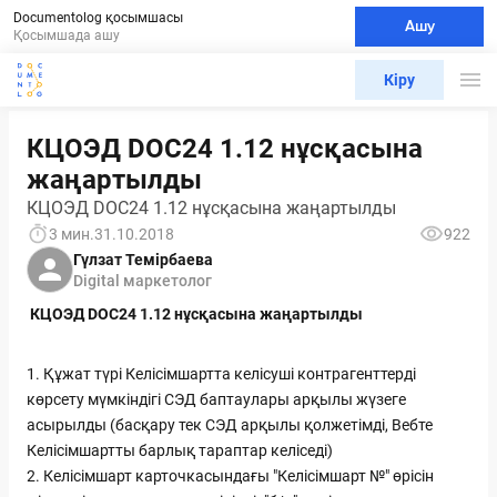
Documentolog қосымшасы
Ашу
Қосымшада ашу
Кіру
КЦОЭД DOC24 1.12 нұсқасына
жаңартылды
КЦОЭД DOC24 1.12 нұсқасына жаңартылды
3 мин.
31.10.2018
922
Гүлзат Темірбаева
Digital маркетолог
КЦОЭД DOC24 1.12 нұсқасына жаңартылды
1. Құжат түрі Келісімшартта келісуші контрагенттерді
көрсету мүмкіндігі СЭД баптаулары арқылы жүзеге
асырылды (басқару тек СЭД арқылы қолжетімді, Вебте
Келісімшартты барлық тараптар келіседі)
2. Келісімшарт карточкасындағы "Келісімшарт №" өрісін