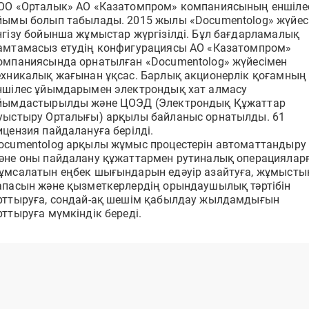
ОО «Орталык» АО «Казатомпром» компаниясының еншіле
ға
Құжаттарды бірнеше рет басу арқылы қарсы
тарапқа рәсімдеп жіберіңіз
йымы болып табылады. 2015 жылы «Documentolog» жүйес
Құжатты тексеру
нгізу бойынша жұмыстар жүргізілді. Бұл бағдарламалық
Құжат туралы ақпаратты оның DOC ID арқылы
амтамасыз етудің конфигурациясы АО «Казатомпром»
алыңыз
Электрондық еңбек шарттары
омпаниясында орнатылған «Documentolog» жүйесімен
Қызметкерлерді онлайн рәсімдеңіз,
ехникалық жағынан ұқсас. Барлық акционерлік қоғамның
қағазбастылықтан арылыңыз
ншілес ұйымдарымен электрондық хат алмасу
йымдастырылды және ЦОЭД (Электрондық Құжаттар
уыстыру Орталығы) арқылы байланыс орнатылды. 61
ицензия пайдалануға берілді.
ocumentolog арқылы жұмыс процестерін автоматтандыру
Қолдау орталығы
әне оны пайдалану құжаттармен рутиналық операциялар
дың
24/7 режимде жүйеде жұмыс істеу бойынша көмек
ұмсалатын еңбек шығындарын едәуір азайтуға, жұмысты
алыңыз
апасын және қызметкерлердің орындаушылық тәртібін
рттыруға, сондай-ақ шешім қабылдау жылдамдығын
рттыруға мүмкіндік береді.