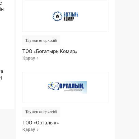
с
ін
Тау-кен өнеркәсібі
ТОО «Богатырь Комир»
Қарау
ға
ң
Тау-кен өнеркәсібі
ТОО «Орталык»
Қарау