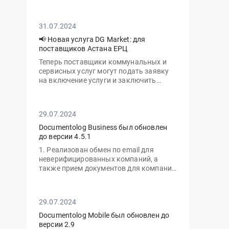
личный кабинет с нового устройства
вам потребуется ввести не только ваш
пароль, но и одноразовый код,
31.07.2024
отправленный на электронную почту
📢 Новая услуга DG Market: для
поставщиков Астана ЕРЦ
Теперь поставщики коммунальных и
сервисных услуг могут подать заявку
на включение услуги и заключить
договор с ТОО «Астана-ЕРЦ» онлайн,
без необходимости посещать офис.
29.07.2024
Documentolog Business был обновлен
до версии 4.5.1
1. Реализован обмен по email для
неверифицированных компаний, а
также прием документов для компаний
с тарифом "Gov"
29.07.2024
Documentolog Mobile был обновлен до
версии 2.9