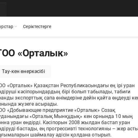
урстар
Серіктестерге
ТОО «Орталык»
Мобильді қосымша
Презентациялар
Бос жұмыс орындары
Тау-кен өнеркәсібі
QR
стіктеріміз бен
Documentolog қызметтерінің барлығы
Documentolog шешімдері туралы өзекті
Біздің командамызға қос
смартфоныңызда — құжаттармен кез келген жерде
материалдарды жүктеп алыңыз
ОО «Орталык» Қазақстан Республикасындағы ең ірі уран
жұмыс істеңіз
ндіруші кәсіпорындардың бірі болып табылады, табиғи
ранды экспорттық сапа өнімдеріне дейін қайта өңдеуді ке
БАҚ біз туралы
рнында жүзеге асырады.
Интеграциялар
ушылар пікірлері
Жетекші БАҚ және салал
ОО «Добывающее предприятие «Орталык» Созақ
та
1С, Bitrix24, Enbek және басқа қызметтерді қосып,
уданындағы «Орталық Мынқұдық» кен орнында 10 мың
құжаттармен онлайн жұмыс жасаңыз
онна уран өндірді. Кәсіпорын 2008 жылдан бастап уран
ндіруді бастады, ең прогрессивті технологияны – жер аст
Орындалған жұмыстардың электрондық актілері
ңғымаларын шаймалау әдісін қолдана отырып.