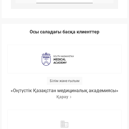
Осы саладағы басқа клиенттер
Білім және ғылым
«Оңтүстік Қазақстан медициналық академиясы»
Қарау