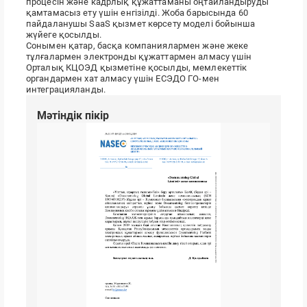
процесін және кадрлық құжаттаманы оңтайландыруды
қамтамасыз ету үшін енгізілді. Жоба барысында 60
пайдаланушы SaaS қызмет көрсету моделі бойынша
жүйеге қосылды.
Сонымен қатар, басқа компаниялармен және жеке
тұлғалармен электронды құжаттармен алмасу үшін
Орталық КЦОЭД қызметіне қосылды, мемлекеттік
органдармен хат алмасу үшін ЕСЭДО ГО-мен
интеграцияланды.
Мәтіндік пікір