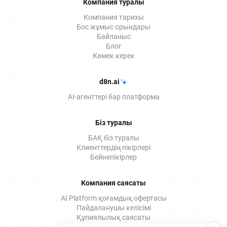
Компания туралы
Компания тарихы
Бос жұмыс орындары
Байланыс
Блог
Көмек керек
d8n.ai
AI-агенттері бар платформа
Біз туралы
БАҚ біз туралы
Клиенттердің пікірлері
Бейнепікірлер
Компания саясаты
AI Platform қоғамдық офертасы
Пайдаланушы келісімі
Құпиялылық саясаты