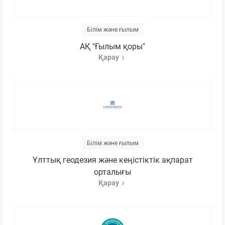
Білім және ғылым
АҚ "Ғылым қоры"
Қарау
Білім және ғылым
Ұлттық геодезия және кеңістіктік ақпарат
орталығы
Қарау