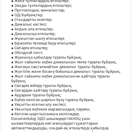
● Жеке тұлғалардың өтініштері;
● Заңды тұлғалардың өтініштері;
● Протоколдық жиналыстар;
● ОД/Бұйрықтар;
● Стандартты есептер;
● Демалыс кестесі;
● Алдын ала өтініштер;
● Демалысқа өтініштер;
● Жұмыстан шығу өтініштері;
● Біржолғы төлемді беру өтініштері;
● Сапарға өтініштер;
● Обходной лист;
● Жұмысқа қабылдау туралы бұйрық;
● Жыл сайынғы еңбек демалысын төлеу туралы бұйрық;
● Жалақы сақталмайтын демалыс туралы бұйрық;
● Жүктілік және босану бойынша демалыс туралы бұйрық;
● Жыл сайынғы еңбек демалысынан қайтару туралы
бұйрық;
● Сапарға жіберу туралы бұйрық;
● Сапардан қайтару туралы бұйрық;
● Аударым туралы бұйрық;
● Еңбек келісім-шартын бұзу туралы бұйрық;
● Уақытты есепке алу кестесі;
● Уақытша еңбекке жарамсыздық парағы;
● Келісім-шарт/қосымша келісімдер.
Documentolog ЭДО шешімдері НАНОЦ үшін
қызметкерлердің көп мөлшердегі құжаттарын
автоматтандыруды, сондай-ақ өтініштерді қабылдау