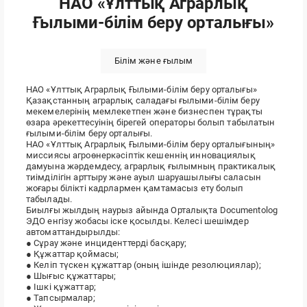
НАО «Ұлттық Аграрлық
Ғылыми-білім беру орталығы»
Білім және ғылым
НАО «Ұлттық Аграрлық Ғылыми-білім беру орталығы»
Қазақстанның аграрлық саладағы ғылыми-білім беру
мекемелерінің мемлекетпен және бизнеспен тұрақты
өзара әрекеттесуінің бірегей операторы болып табылатын
ғылыми-білім беру орталығы.
НАО «Ұлттық Аграрлық Ғылыми-білім беру орталығының»
миссиясы агроөнеркәсіптік кешеннің инновациялық
дамуына жәрдемдесу, аграрлық ғылымның практикалық
тиімділігін арттыру және ауыл шаруашылығы саласын
жоғары білікті кадрлармен қамтамасыз ету болып
табылады.
Биылғы жылдың наурыз айында Орталықта Documentolog
ЭДО енгізу жобасы іске қосылды. Келесі шешімдер
автоматтандырылды:
● Сұрау және инциденттерді басқару;
● Құжаттар қоймасы;
● Келіп түскен құжаттар (оның ішінде резолюциялар);
● Шығыс құжаттары;
● Ішкі құжаттар;
● Тапсырмалар;