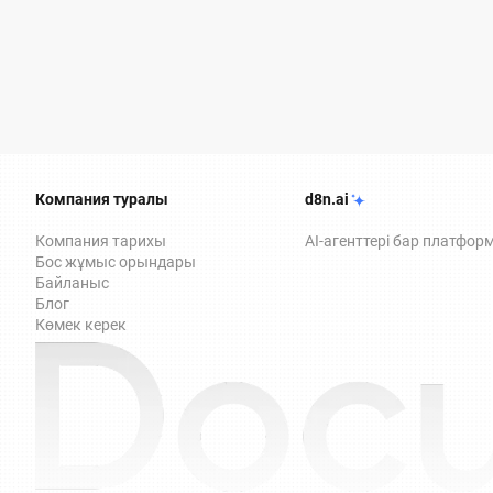
Компания туралы
d8n.ai
Компания тарихы
AI-агенттері бар платфор
Бос жұмыс орындары
Байланыс
Блог
Көмек керек