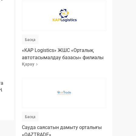
Басқа
«KAP Logistics» ЖШС «Орталық
автотасымалдау базасы» филиалы
Қарау
ға
ң
Басқа
Сауда саясатын дамыту орталығы
«QAZTRADE»