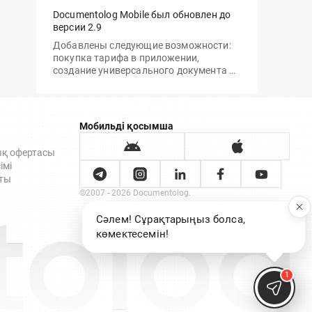
Documentolog Mobile был обновлен до
версии 2.9
Добавлены следующие возможности:
покупка тарифа в приложении,
создание универсального документа и
отправка по ссылке/email, а также
подписание через приложение Egov
Mobile/Business
Мобильді қосымша
ық офертасы
імі
ты
©2007 - 2026 Documentolog.
Сәлем! Сұрақтарыңыз болса,
көмектесемін!
1
Documento