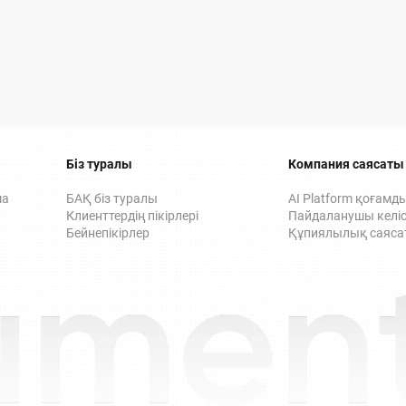
Біз туралы
Компания саясаты
ма
БАҚ біз туралы
AI Platform қоғамд
Клиенттердің пікірлері
Пайдаланушы келіс
Бейнепікірлер
Құпиялылық саяса