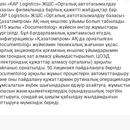
ға
Құжаттарды бірнеше рет басу арқылы қарсы
шін «KAP Logistics» ЖШС «Орталық автотасымалдау
тарапқа рәсімдеп жіберіңіз
Құжатты тексеру
азасы» филиалында барлық қажетті жабдықтар бар.
KAP Logistics» ЖШС «Орталық автотасымалдау базасы»
Құжат туралы ақпаратты оның DOC ID арқылы
алыңыз
Қазатомпром» АҚ-ның еншілес ұйымы болып табылады.
Электрондық еңбек шарттары
015 жылы «Documentolog» жүйесін енгізу жұмыстары
Қызметкерлерді онлайн рәсімдеңіз,
үргізілді. Бұл бағдарламалық қамтамасыз етудің
қағазбастылықтан арылыңыз
онфигурациясы «Қазатомпром» АҚ-да орнатылған
Documentolog» жүйесімен техникалық жағынан ұқсас.
арлық акционерлік қоғамның еншілес ұйымдарымен
лектрондық хат алмасу ұйымдастырылып, ЦОЭД
Қолдау орталығы
Электрондық құжаттар алмасу орталығы) арқылы
дың
24/7 режимде жүйеде жұмыс істеу бойынша көмек
айланыс орнатылды. 50 лицензия пайдалануға берілді.
алыңыз
ocumentolog арқылы жұмыс процестерін автоматтандыру
әне оны пайдалану құжаттармен рутиналық операциялар
ұмсалатын еңбек шығындарын едәуір азайтуға, жұмысты
апасын және қызметкерлердің орындаушылық тәртібін
рттыруға, сондай-ақ шешім қабылдау жылдамдығын
рттыруға мүмкіндік береді.