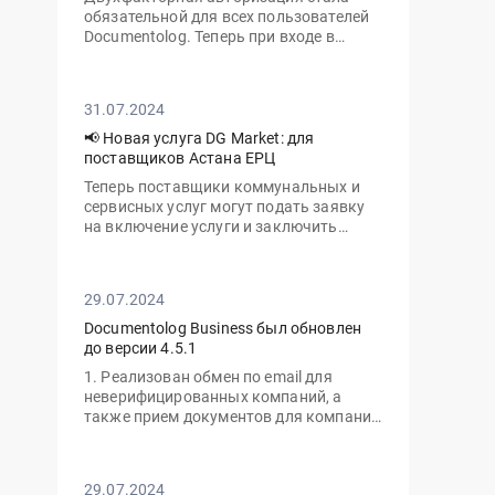
обязательной для всех пользователей
Documentolog. Теперь при входе в
личный кабинет с нового устройства
вам потребуется ввести не только ваш
пароль, но и одноразовый код,
31.07.2024
отправленный на электронную почту
📢 Новая услуга DG Market: для
поставщиков Астана ЕРЦ
Теперь поставщики коммунальных и
сервисных услуг могут подать заявку
на включение услуги и заключить
договор с ТОО «Астана-ЕРЦ» онлайн,
без необходимости посещать офис.
29.07.2024
Documentolog Business был обновлен
до версии 4.5.1
1. Реализован обмен по email для
неверифицированных компаний, а
также прием документов для компаний
с тарифом "Gov"
29.07.2024