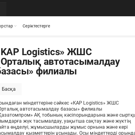
урстар
Серіктестерге
«KAP Logistics» ЖШС
«Орталық автотасымалдау
Мобильді қосымша
Презентациялар
Бос жұмыс орындары
базасы» филиалы
QR
стіктеріміз бен
Documentolog қызметтерінің барлығы
Documentolog шешімдері туралы өзекті
Біздің командамызға қос
смартфоныңызда — құжаттармен кез келген жерде
материалдарды жүктеп алыңыз
жұмыс істеңіз
Басқа
БАҚ біз туралы
Интеграциялар
рындаған міндеттеріне сәйкес «KAP Logistics» ЖШС
ушылар пікірлері
Жетекші БАҚ және салал
та
1С, Bitrix24, Enbek және басқа қызметтерді қосып,
Орталық автотасымалдау базасы» филиалы
құжаттармен онлайн жұмыс жасаңыз
Қазатомпром» АҚ тобының кәсіпорындарына және сыртқ
йымдарға жүк тасымалдау, уақытша сақтау және жүктің
айта өңделуі, жұмысшыларды жұмыс орнына және кері
Орындалған жұмыстардың электрондық актілері
асымалдау қызметтерін ұсынады. Осы міндеттерді орынд